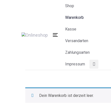
Links
Zur
Shop
überspringen
primären
Navigation
Warenkorb
springen
Kasse
Zum
Inhalt
Umschalten
Versandarten
springen
der
Navigation
Zahlungsarten
Impressum
Dein Warenkorb ist derzeit leer.